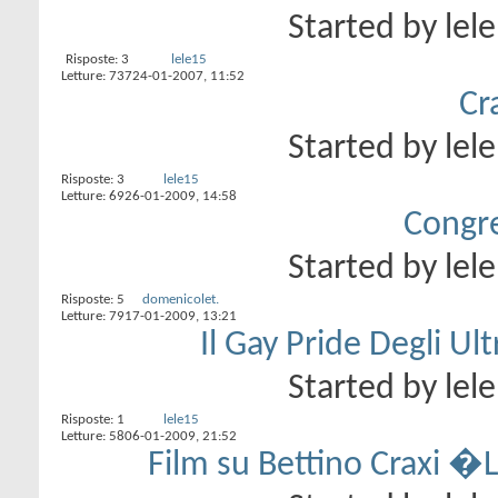
Started by
lel
Risposte:
3
lele15
Letture: 737
24-01-2007,
11:52
Cr
Started by
lel
Risposte:
3
lele15
Letture: 69
26-01-2009,
14:58
Congre
Started by
lel
Risposte:
5
domenicolet.
Letture: 79
17-01-2009,
13:21
Il Gay Pride Degli U
Started by
lel
Risposte:
1
lele15
Letture: 58
06-01-2009,
21:52
Film su Bettino Craxi �