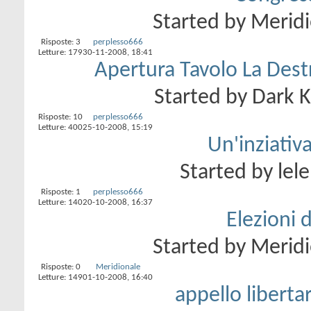
Started by
Meridi
Risposte:
3
perplesso666
Letture: 179
30-11-2008,
18:41
Apertura Tavolo La Dest
Started by
Dark K
Risposte:
10
perplesso666
Letture: 400
25-10-2008,
15:19
Un'inziativa
Started by
lel
Risposte:
1
perplesso666
Letture: 140
20-10-2008,
16:37
Elezioni 
Started by
Meridi
Risposte:
0
Meridionale
Letture: 149
01-10-2008,
16:40
appello libertar