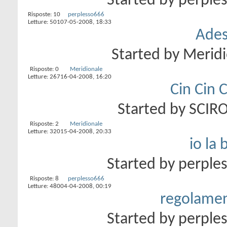
Started by
perple
Risposte:
10
perplesso666
Letture: 501
07-05-2008,
18:33
Ades
Started by
Meridi
Risposte:
0
Meridionale
Letture: 267
16-04-2008,
16:20
Cin Cin C
Started by
SCIR
Risposte:
2
Meridionale
Letture: 320
15-04-2008,
20:33
io la 
Started by
perple
Risposte:
8
perplesso666
Letture: 480
04-04-2008,
00:19
regolamen
Started by
perple