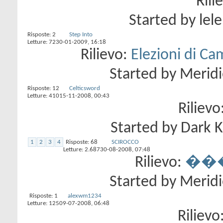
Rili
Started by
lel
Risposte:
2
Step Into
Letture: 72
30-01-2009,
16:18
Rilievo:
Elezioni di C
Started by
Meridi
Risposte:
12
Celticsword
Letture: 410
15-11-2008,
00:43
Rilievo
Started by
Dark K
1
2
3
4
Risposte:
68
SCIROCCO
Letture: 2.687
30-08-2008,
07:48
Rilievo:
���P
Started by
Meridi
Risposte:
1
alexwm1234
Letture: 125
09-07-2008,
06:48
Rilievo