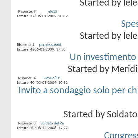
Started by
lel
Risposte:
7
lele15
Letture: 126
06-01-2009,
20:02
Spes
Started by
lel
Risposte:
1
perplesso666
Letture: 42
06-01-2009,
17:50
Un investimento g
Started by
Meridi
Risposte:
4
Uoyuo801
Letture: 404
03-01-2009,
10:12
Invito a sondaggio solo per c
Started by
Soldato
Risposte:
0
Soldato del Re
Letture: 105
08-12-2008,
19:27
Congres