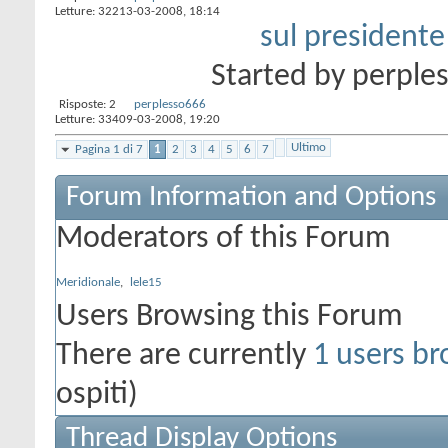
Letture: 322
13-03-2008,
18:14
sul presidente
Started by
perple
Risposte:
2
perplesso666
Letture: 334
09-03-2008,
19:20
Ultimo
Pagina 1 di 7
1
2
3
4
5
6
7
Forum Information and Options
Moderators of this Forum
Meridionale
,
lele15
Users Browsing this Forum
There are currently
1 users br
ospiti)
Thread Display Options