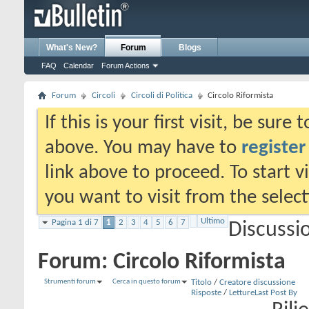
What's New?
Forum
Blogs
FAQ
Calendar
Forum Actions
Forum
Circoli
Circoli di Politica
Circolo Riformista
If this is your first visit, be sure
above. You may have to
register
link above to proceed. To start 
you want to visit from the selec
Ultimo
Pagina 1 di 7
1
2
3
4
5
6
7
Discussio
Forum:
Circolo Riformista
Strumenti forum
Cerca in questo forum
Titolo
/
Creatore discussione
Risposte
/
Letture
Last Post By