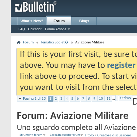
What's New?
Forum
Blogs
FAQ
Calendar
Forum Actions
Forum
Tematici Societ�
Aviazione Militare
If this is your first visit, be sure
above. You may have to
register
link above to proceed. To start 
you want to visit from the selec
Ultimo
Pagina 1 di 13
1
2
3
4
5
6
7
8
9
10
11
...
D
Forum:
Aviazione Militare
Uno sguardo completo all'Aviazione
Strumenti forum
Cerca in questo forum
Titolo
/
Creatore discussione