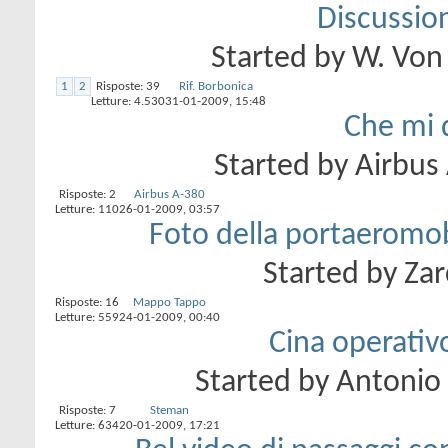
Discussion
Started by
W. Von
1
2
Risposte:
39
Rif. Borbonica
Letture: 4.530
31-01-2009,
15:48
Che mi 
Started by
Airbus
Risposte:
2
Airbus A-380
Letture: 110
26-01-2009,
03:57
Foto della portaeromob
Started by
Zar
Risposte:
16
Mappo Tappo
Letture: 559
24-01-2009,
00:40
Cina operativo
Started by
Antonio
Risposte:
7
Steman
Letture: 634
20-01-2009,
17:21