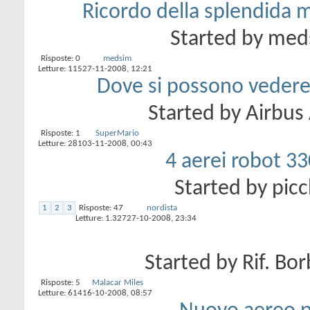
Ricordo della splendida 
Started by
med
Risposte:
0
medsim
Letture: 115
27-11-2008,
12:21
Dove si possono vedere 
Started by
Airbus
Risposte:
1
SuperMario
Letture: 281
03-11-2008,
00:43
4 aerei robot 330
Started by
picc
1
2
3
Risposte:
47
nordista
Letture: 1.327
27-10-2008,
23:34
Started by
Rif. Bo
Risposte:
5
Malacar Miles
Letture: 614
16-10-2008,
08:57