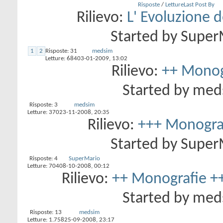
Risposte
/
Letture
Last Post By
Rilievo:
L' Evoluzione d
Started by
Super
1
2
Risposte:
31
medsim
Letture: 684
03-01-2009,
13:02
Rilievo:
++ Monog
Started by
med
Risposte:
3
medsim
Letture: 370
23-11-2008,
20:35
Rilievo:
+++ Monograf
Started by
Super
Risposte:
4
SuperMario
Letture: 704
08-10-2008,
00:12
Rilievo:
++ Monografie +
Started by
med
Risposte:
13
medsim
Letture: 1.758
25-09-2008,
23:17