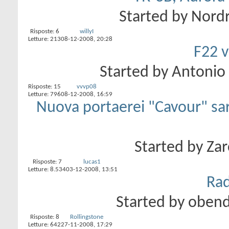
Started by
Nordr
Risposte:
6
willyI
Letture: 213
08-12-2008,
20:28
F22 
Started by
Antonio
Risposte:
15
vvvp08
Letture: 796
08-12-2008,
16:59
Nuova portaerei "Cavour" sa
Started by
Zar
Risposte:
7
lucas1
Letture: 8.534
03-12-2008,
13:51
Rad
Started by
obend
Risposte:
8
Rollingstone
Letture: 642
27-11-2008,
17:29