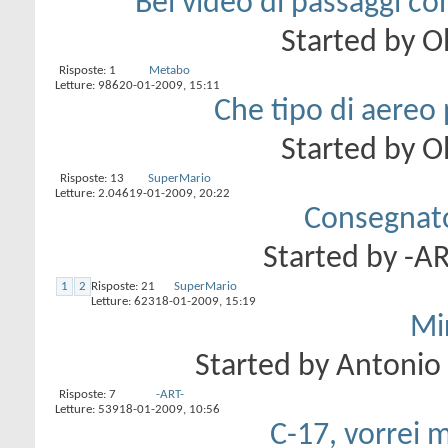
Bel video di passaggi con
Started by
Ol
Risposte:
1
Metabo
Letture: 986
20-01-2009,
15:11
Che tipo di aereo 
Started by
Ol
Risposte:
13
SuperMario
Letture: 2.046
19-01-2009,
20:22
Consegnato
Started by
-AR
1
2
Risposte:
21
SuperMario
Letture: 623
18-01-2009,
15:19
Mi
Started by
Antonio
Risposte:
7
-ART-
Letture: 539
18-01-2009,
10:56
C-17, vorrei 