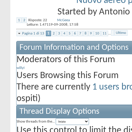
Nuovo aereo pe
Started by
Antonio
1
2
Risposte:
22
McGeea
Letture: 1.471
19-09-2008,
17:58
Ultimo
Pagina 1 di 13
1
2
3
4
5
6
7
8
9
10
11
...
Forum Information and Options
Moderators of this Forum
willyI
Users Browsing this Forum
There are currently
1 users br
ospiti)
Thread Display Options
Show threads from the...
Use this control to limit the 