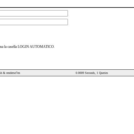
leziona la casella LOGIN AUTOMATICO.
sh & renderse7en
0.0009 Seconds, 1 Queries