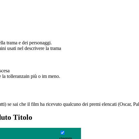
della trama e dei personaggi.
mini usati nel descrivere la trama
iscesa
 e la tolleranzain più o im meno.
tti) se sai che il film ha ricevuto qualcuno dei premi elencati (Oscar, P
uto Titolo
stemm.