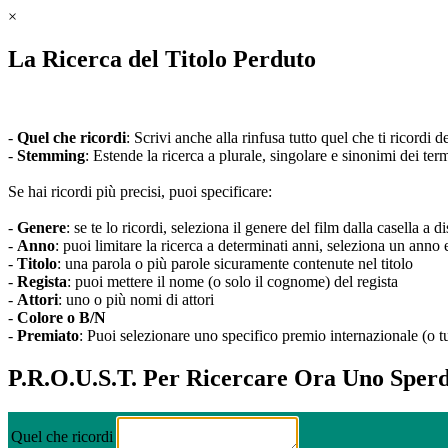
×
La Ricerca del Titolo Perduto
-
Quel che ricordi
: Scrivi anche alla rinfusa tutto quel che ti ricordi 
-
Stemming
: Estende la ricerca a plurale, singolare e sinonimi dei ter
Se hai ricordi più precisi, puoi specificare:
-
Genere
: se te lo ricordi, seleziona il genere del film dalla casella a d
-
Anno
: puoi limitare la ricerca a determinati anni, seleziona un anno
-
Titolo
: una parola o più parole sicuramente contenute nel titolo
-
Regista
: puoi mettere il nome (o solo il cognome) del regista
-
Attori
: uno o più nomi di attori
-
Colore o B/N
-
Premiato
: Puoi selezionare uno specifico premio internazionale (o tu
P.R.O.U.S.T. Per Ricercare Ora Uno Sperd
Quel che ricordi