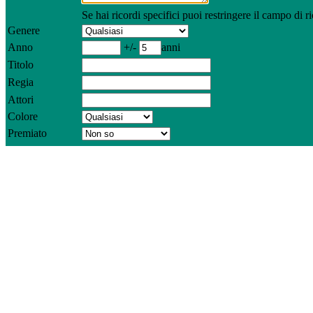
Se hai ricordi specifici puoi restringere il campo di ri
Genere
Anno
+/-
anni
Titolo
Regia
Attori
Colore
Premiato